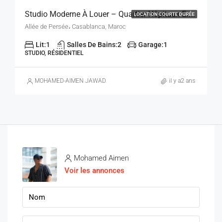
Studio Moderne À Louer – Quartier Hôpitaux Extension, Casablanca
LOCATION COURTE DURÉE
Allée de Persée، Casablanca, Maroc
Lit:
1
Salles De Bains:
2
Garage:
1
STUDIO, RÉSIDENTIEL
MOHAMED-AIMEN JAWAD
il y a2 ans
Mohamed Aimen
Voir les annonces