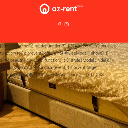
jQuery(document).ready(function($) { $('#lireTermes').on('click',
function(e) { e.preventDefault(); $('#rulesModal').show(); });
$('#closeBtn').on('click', function() { $('#rulesModal').hide(); });
$(window).on('click', function(event) { if (event.target ==
$('#rulesModal')[0]) { $('#rulesModal').hide(); } }); }); CSS