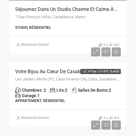
Séjournez Dans Un Studio Charme Et Calme À Quartier Riviera
7 Rue François Villon, Casablanca, Maroc
STUDIO, RÉSIDENTIEL
Mohamed Aimen
il y a2 ans
1,500MAD
Votre Bijou Au Cœur De Casablanca Finance City
LOCATION COURTE DURÉE
Les Jardins d’Anfa CFC, Casa Finance City, Casa, Casablanca 20250, Maroc
Chambres :
2
Lits:
2
Salles De Bains:
2
Garage:
1
APPARTEMENT, RÉSIDENTIEL
Mohamed Aimen
il y a2 ans
600MAD