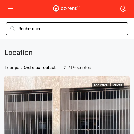
Location
Trier par:
2 Propriétés
Ordre par défaut
LOCATION
VENTE