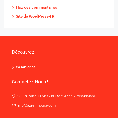
Flux des commentaires
Site de WordPress-FR
Découvrez
Casablanca
Contactez-Nous !
30 Bd Rahal El Meskini Etg 2 Appt 5 Casablanca
info@azrenthouse.com