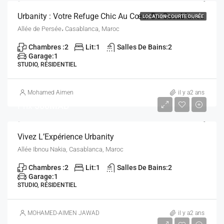
Urbanity : Votre Refuge Chic Au Cœur De Casablanca
LOCATION COURTE DURÉE
Allée de Persée، Casablanca, Maroc
Chambres :
2
Lit:
1
Salles De Bains:
2
Garage:
1
STUDIO, RÉSIDENTIEL
Mohamed Aimen
il y a2 ans
Prix
500MAD
Vivez L’Expérience Urbanity
Allée Ibnou Nakia, Casablanca, Maroc
Chambres :
2
Lit:
1
Salles De Bains:
2
Garage:
1
STUDIO, RÉSIDENTIEL
MOHAMED-AIMEN JAWAD
il y a2 ans