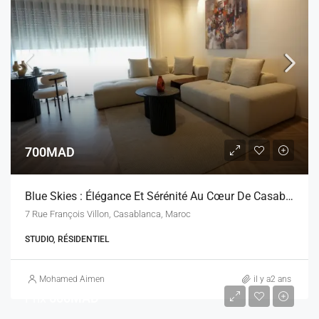
700MAD
Blue Skies : Élégance Et Sérénité Au Cœur De Casablanca
7 Rue François Villon, Casablanca, Maroc
STUDIO, RÉSIDENTIEL
Mohamed Aimen
il y a2 ans
Prix
600MAD