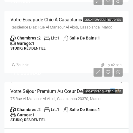
Prix 600
Votre Escapade Chic À Casablanca – Studio Résidence Diaz
LOCATION COURTE DURÉE
Residence Diaz, Rue Al Mansour Al Abidi, Casablanca, Maroc
Chambres :
2
Lit:
1
Salle De Bains:
1
Garage:
1
STUDIO, RÉSIDENTIEL
Zouhair
il y a2 ans
Prix
600MAD
Votre Séjour Premium Au Cœur De Casablanca
LOCATION COURTE DURÉE
75 Rue Al Mansour Al Abidi, Casablanca 20370, Maroc
Chambres :
2
Lit:
1
Salle De Bains:
1
Garage:
1
STUDIO, RÉSIDENTIEL