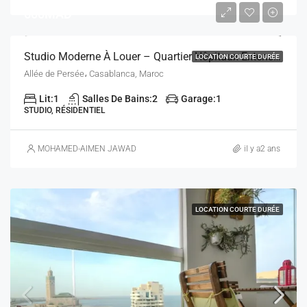
600MAD
Studio Moderne À Louer – Quartier Hôpitaux Extension, Casablanca
LOCATION COURTE DURÉE
Allée de Persée، Casablanca, Maroc
Lit:
1
Salles De Bains:
2
Garage:
1
STUDIO, RÉSIDENTIEL
MOHAMED-AIMEN JAWAD
il y a2 ans
LOCATION COURTE DURÉE