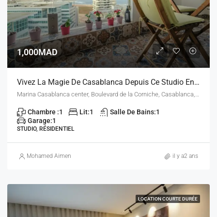
1,000MAD
Vivez La Magie De Casablanca Depuis Ce Studio En Haut Des Cieux
Marina Casablanca center, Boulevard de la Corniche, Casablanca, Maroc
Chambre :
1
Lit:
1
Salle De Bains:
1
Garage:
1
STUDIO, RÉSIDENTIEL
Mohamed Aimen
il y a2 ans
LOCATION COURTE DURÉE