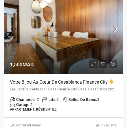
1,500MAD
Votre Bijou Au Cœur De Casablanca Finance City
Les Jardins d’Anfa CFC, Casa Finance City, Casa, Casablanca 20250, Maroc
Chambres :
2
Lits:
2
Salles De Bains:
2
Garage:
1
APPARTEMENT, RÉSIDENTIEL
Mohamed Aimen
il y a2 ans