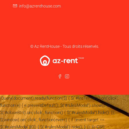
info@azrenthouse.com
© Az RentHouse - Tous droits réservés.
jQuery(document).ready(function($) { $('#lireTermes').on('click',
function(e) { e.preventDefault(); $('#rulesModal').show(); });
$('#closeBtn').on('click', function() { $('#rulesModal').hide(); });
$(window).on('click', function(event) { if (event.target ==
$('#rulesModal')[0]) { $('#rulesModal').hide(); } }); }); CSS