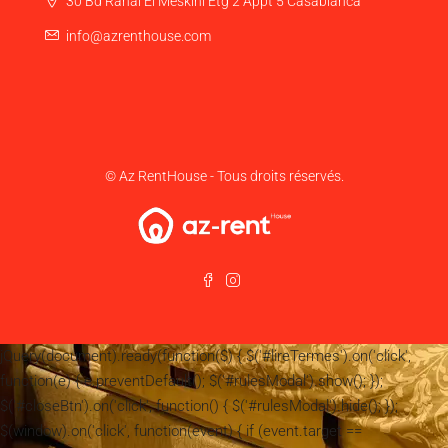
30 Bd Rahal El Meskini Etg 2 Appt 5 Casablanca
info@azrenthouse.com
© Az RentHouse - Tous droits réservés.
jQuery(document).ready(function($) { $('#lireTermes').on('click',
function(e) { e.preventDefault(); $('#rulesModal').show(); });
$('#closeBtn').on('click', function() { $('#rulesModal').hide(); });
$(window).on('click', function(event) { if (event.target ==