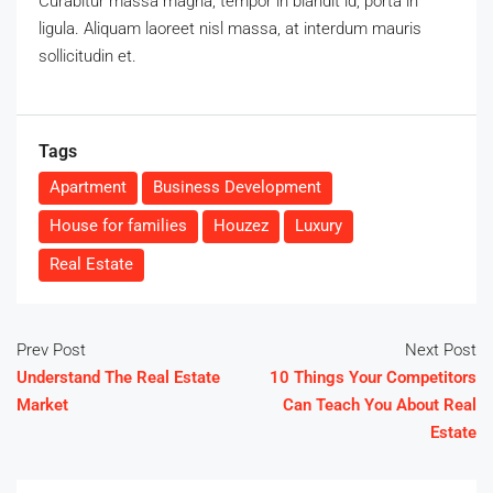
Curabitur massa magna, tempor in blandit id, porta in
ligula. Aliquam laoreet nisl massa, at interdum mauris
sollicitudin et.
Tags
Apartment
Business Development
House for families
Houzez
Luxury
Real Estate
Prev Post
Next Post
Understand The Real Estate
10 Things Your Competitors
Market
Can Teach You About Real
Estate